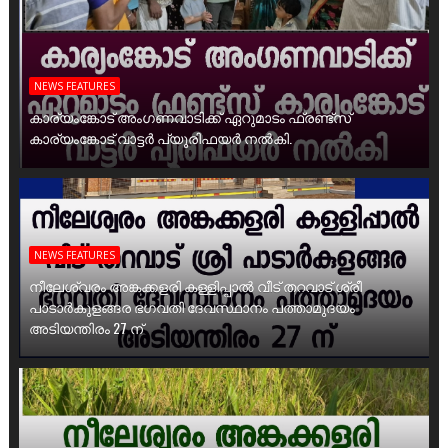
NEWS FEATURES
കാര്യംങ്കോട് അംഗണവാടിക്ക് ഏറുമാടം ഫ്രണ്ട്സ്
കാര്യംങ്കോട് വാട്ടർ പ്യൂരിഫയർ നൽകി.
NEWS FEATURES
നീലേശ്വരം അങ്കക്കളരി കള്ളിപ്പാൽ വീട് തറവാട് ശ്രീ
പാടാർകുളങ്ങര ഭഗവതി ദേവസ്ഥാനം പത്താമുദയം
അടിയന്തിരം 27 ന്