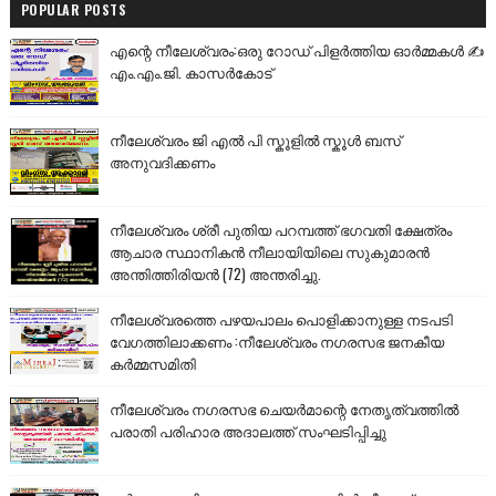
POPULAR POSTS
എന്റെ നീലേശ്വരം:ഒരു റോഡ് പിളർത്തിയ ഓർമ്മകൾ ✍️
എം.എം.ജി. കാസർകോട്
നീലേശ്വരം ജി എൽ പി സ്കൂളിൽ സ്കൂൾ ബസ്
അനുവദിക്കണം
നീലേശ്വരം ശ്രീ പുതിയ പറമ്പത്ത് ഭഗവതി ക്ഷേത്രം
ആചാര സ്ഥാനികൻ നീലായിയിലെ സുകുമാരൻ
അന്തിത്തിരിയൻ (72) അന്തരിച്ചു.
നീലേശ്വരത്തെ പഴയപാലം പൊളിക്കാനുള്ള നടപടി
വേഗത്തിലാക്കണം :നീലേശ്വരം നഗരസഭ ജനകീയ
കർമ്മസമിതി
നീലേശ്വരം നഗരസഭ ചെയർമാന്റെ നേതൃത്വത്തിൽ
പരാതി പരിഹാര അദാലത്ത് സംഘടിപ്പിച്ചു