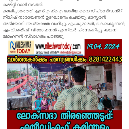
കമ്മിറ്റി റാലി നടത്തി.
കാലിച്ചാമരത്ത് എസ്എഫ്ഐ ദേശീയ വൈസ് പ്രസിഡൻ്റ്
നിധീഷ് നാരായണൻ ഉദ്ഘാടനം ചെയ്തു. ഭാസ്കരൻ
അടിയോടി അധ്യക്ഷത വഹിച്ചു. എം.കുമാരൻ, കെ.ലക്ഷ്മണൻ,
എം.വി.രതീഷ്, വി.മോഹനൻ എന്നിവർ പ്രസംഗിച്ചു. കയനി
മോഹനൻ സ്വാഗതം പറഞ്ഞു.