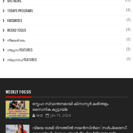
(11)
SPOTNEWS
(4)
TODAYS PROGRAMS
(1)
VACCANCIES
(4)
WEEKLY FOCUS
(1)
നീലേശ്വരം
(2)
ന്യൂസ് FEATURES
(1)
ന്യൂസ്ഡ് FEATURES
WEEKLY FOCUS
സ്നേഹ സ്വാന്തനമായി കിനാനൂർ കരിന്തളം
സൈനിക കൂട്ടായ്മ
test
Jan 15, 2024
വിജയ ദശമി ദിനത്തില്‍ നയന്‍സിന്‍റെ 'സര്‍പ്രൈസ്';