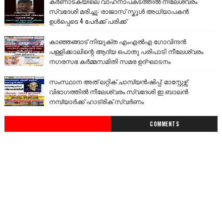
കർണാടകയിലെ വാഹനാപകടത്തിൽ നീലേശ്വരം
സ്വദേശി മരിച്ചു: രാജാസ് സ്കൂൾ അധ്യാപകൻ
ഉൾപ്പെടെ 4 പേർക്ക് പരിക്ക്
കാഞ്ഞങ്ങാട് നിയുക്ത എംഎൽഎ ഗോവിന്ദൻ
പള്ളിക്കാലിന്റെ ആദ്യ പൊതു പരിപാടി നീലേശ്വരം
നഗരസഭ കർമ്മസമിതി സമര ഉദ്ഘാടനം
സംസ്ഥാന അത് ലറ്റിക് ചാമ്പ്യൻഷിപ്പ്: മാസ്റ്റേഴ്സ്
വിഭാഗത്തിൽ നീലേശ്വരം സ്വദേശി ഇ.ബാലൻ
നമ്പ്യാർക്ക് ഹാട്രിക് സ്വർണം
COMMENTS