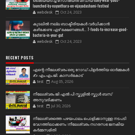
കൈയ്യടിച്ച് സോഷ്യല്‍ മീഡിയ daily-wear-pads-
launched-by-nayanthara-on-vijayadashami-festival
webdesk
Oct 24, 2023
കുടലിൽ നല്ല ബാക്ടീരിയകൾ വര്‍ധിക്കാന്‍
കഴിക്കേണ്ട ഏഴ് ഭക്ഷണങ്ങള്‍... 7-foods-to-increase-good-
bacteria-in-your-gut
webdesk
Oct 24, 2023
RECENT POSTS
എന്റെ നീലേശ്വരം:ഒരു റോഡ് പിളർത്തിയ ഓർമ്മകൾ
✍️ എം.എം.ജി. കാസർകോട്
test
Aug 05, 2026
നീലേശ്വരം ജി എൽ പി സ്കൂളിൽ സ്കൂൾ ബസ്
അനുവദിക്കണം
test
Jul 30, 2026
നീലേശ്വരത്തെ പഴയപാലം പൊളിക്കാനുള്ള നടപടി
വേഗത്തിലാക്കണം :നീലേശ്വരം നഗരസഭ ജനകീയ
കർമ്മസമിതി