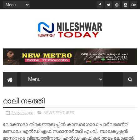
റാലി നടത്തി
2 years ago
NEWS FEATURES
ലോക്‌സഭാ തിരഞ്ഞെടുപ്പിൽ കാസറഗോഡ് പാർലമെൻ്റ്
മണ്ഡലം എൽഡിഎഫ് സ്ഥാനാർത്ഥി എം.വി. ബാലകൃഷ്ണൻ
മാസ്റ്ററുടെ വിജയത്തിനായി എൽഡിഎഫ് കരിന്തളം ലോക്കൽ